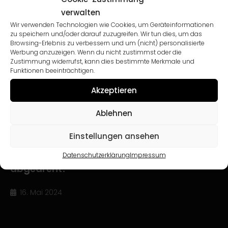
verwalten
Wir verwenden Technologien wie Cookies, um Geräteinformationen
zu speichern und/oder darauf zuzugreifen. Wir tun dies, um das
Browsing-Erlebnis zu verbessern und um (nicht) personalisierte
Werbung anzuzeigen. Wenn du nicht zustimmst oder die
Zustimmung widerrufst, kann dies bestimmte Merkmale und
Funktionen beeinträchtigen.
Akzeptieren
Ablehnen
Einstellungen ansehen
Imagefilm von BTE Biegetechnik ist
Datenschutzerklärung
Impressum
abgedreht!
16. Mai 2024