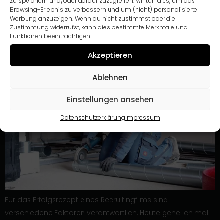
zu speichern und/oder darauf zuzugreifen. Wir tun dies, um das
Recruitingfilm an?
Browsing-Erlebnis zu verbessern und um (nicht) personalisierte
Werbung anzuzeigen. Wenn du nicht zustimmst oder die
Zustimmung widerrufst, kann dies bestimmte Merkmale und
Funktionen beeinträchtigen.
Akzeptieren
Ablehnen
Einstellungen ansehen
Datenschutzerklärung
Impressum
Für das Erfolgsrezept eines Recruitingfilms sind
verschiedene Faktoren verantwortlich. Heute gehe ich mal